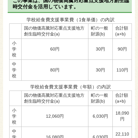
この事業は、国の物価高騰対応重点支援地方創生臨
時交付金を活用しています。
学校給食費支援事業費（1食単価）の内訳
国の物価高騰対応重点支援地方
町の一般
合計額
創生臨時交付金
(a)
財源(b)
(a+b)
小
学
60円
30円
90円
校
中
学
80円
30円
110円
校
学校給食費支援事業費（年額）の内訳
国の物価高騰対応重点支援地方
町の一般
合計額
創生臨時交付金
(a)
財源(b)
(a+b)
小
18,090
学
12,060円
6,030円
円
校
中
22,110
学
16,080円
6,030円