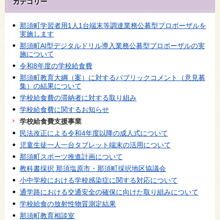
カテゴリー
那須町学習者用1人1台端末等調達業務公募型プロポーザルを
実施します
那須町AI型デジタルドリル導入業務公募型プロポーザルの実
施について
令和8年度の学校給食費
那須町教育大綱（案）に対するパブリックコメント（意見募
集）の結果について
学校給食費の滞納者に対する取り組み
学校給食費に関するお知らせ
学校給食費支援事業
民法改正による令和4年度以降の成人式について
児童生徒一人一台タブレット端末の活用について
那須町スポーツ推進計画について
教科書採択 那須塩原市・那須町採択地区協議会
小中学校における学校感染症に関する対応について
通学路における交通安全の確保に向けた取り組みについて
学校給食の放射性物質測定結果
那須町教育相談室