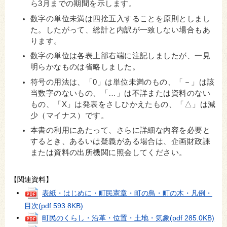
ら3月までの期間を示します。
数字の単位未満は四捨五入することを原則としまし
た。したがって、総計と内訳が一致しない場合もあ
ります。
数字の単位は各表上部右端に注記しましたが、一見
明らかなものは省略しました。
符号の用法は、「0」は単位未満のもの、「－」は該
当数字のないもの、「…」は不詳または資料のない
もの、「X」は発表をさしひかえたもの、「△」は減
少（マイナス）です。
本書の利用にあたって、さらに詳細な内容を必要と
するとき、あるいは疑義がある場合は、企画財政課
または資料の出所機関に照会してください。
【関連資料】
表紙・はじめに・町民憲章・町の鳥・町の木・凡例・
目次
(pdf 593.8KB)
町民のくらし・沿革・位置・土地・気象
(pdf 285.0KB)