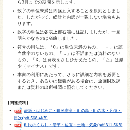
ら3月までの期間を示します。
数字の単位未満は四捨五入することを原則としまし
た。したがって、総計と内訳が一致しない場合もあ
ります。
数字の単位は各表上部右端に注記しましたが、一見
明らかなものは省略しました。
符号の用法は、「0」は単位未満のもの、「－」は該
当数字のないもの、「…」は不詳または資料のない
もの、「X」は発表をさしひかえたもの、「△」は減
少（マイナス）です。
本書の利用にあたって、さらに詳細な内容を必要と
するとき、あるいは疑義がある場合は、企画財政課
または資料の出所機関に照会してください。
【関連資料】
表紙・はじめに・町民憲章・町の鳥・町の木・凡例・
目次
(pdf 568.4KB)
町民のくらし・沿革・位置・土地・気象
(pdf 311.5KB)