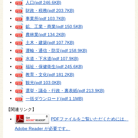
人口
(pdf 246.6KB)
財政・税務
(pdf 203.7KB)
事業所
(pdf 103.7KB)
鉱、工業・商業
(pdf 150.5KB)
農林業
(pdf 134.2KB)
土木・建築
(pdf 107.7KB)
運輸・通信・防災
(pdf 158.9KB)
水道・下水道
(pdf 107.9KB)
福祉・保健衛生
(pdf 245.6KB)
教育・文化
(pdf 181.2KB)
観光
(pdf 103.0KB)
選挙・議会・行政・裏表紙
(pdf 213.9KB)
一括ダウンロード
(pdf 1.1MB)
【関連リンク】
PDFファイルをご覧いただくためには、
Adobe Reader が必要です。