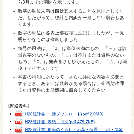
ら3月までの期間を示します。
数字の単位未満は四捨五入することを原則としまし
た。したがって、総計と内訳が一致しない場合もあ
ります。
数字の単位は各表上部右端に注記しましたが、一見
明らかなものは省略しました。
符号の用法は、「0」は単位未満のもの、「－」は該
当数字のないもの、「…」は不詳または資料のない
もの、「X」は発表をさしひかえたもの、「△」は減
少（マイナス）です。
本書の利用にあたって、さらに詳細な内容を必要と
するとき、あるいは疑義がある場合は、企画財政課
または資料の出所機関に照会してください。
【関連資料】
H28統計書_一括ダウンロード
(pdf 2.0MB)
H28統計書_表紙～目次
(pdf 479.7KB)
H28統計書_町民のくらし・沿革・位置・土地・気象