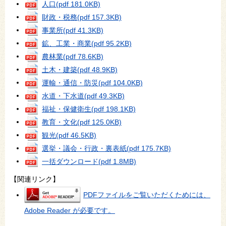
人口
(pdf 181.0KB)
財政・税務
(pdf 157.3KB)
事業所
(pdf 41.3KB)
鉱、工業・商業
(pdf 95.2KB)
農林業
(pdf 78.6KB)
土木・建築
(pdf 48.9KB)
運輸・通信・防災
(pdf 104.0KB)
水道・下水道
(pdf 49.3KB)
福祉・保健衛生
(pdf 198.1KB)
教育・文化
(pdf 125.0KB)
観光
(pdf 46.5KB)
選挙・議会・行政・裏表紙
(pdf 175.7KB)
一括ダウンロード
(pdf 1.8MB)
【関連リンク】
PDFファイルをご覧いただくためには、
Adobe Reader が必要です。