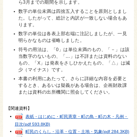
ら3月までの期間を示します。
数字の単位未満は四捨五入することを原則としまし
た。したがって、総計と内訳が一致しない場合もあ
ります。
数字の単位は各表上部右端に注記しましたが、一見
明らかなものは省略しました。
符号の用法は、「0」は単位未満のもの、「－」は該
当数字のないもの、「…」は不詳または資料のない
もの、「X」は発表をさしひかえたもの、「△」は減
少（マイナス）です。
本書の利用にあたって、さらに詳細な内容を必要と
するとき、あるいは疑義がある場合は、企画財政課
または資料の出所機関に照会してください。
【関連資料】
表紙・はじめに・町民憲章・町の鳥・町の木・凡例・
目次
(pdf 593.8KB)
町民のくらし・沿革・位置・土地・気象
(pdf 284.3KB)