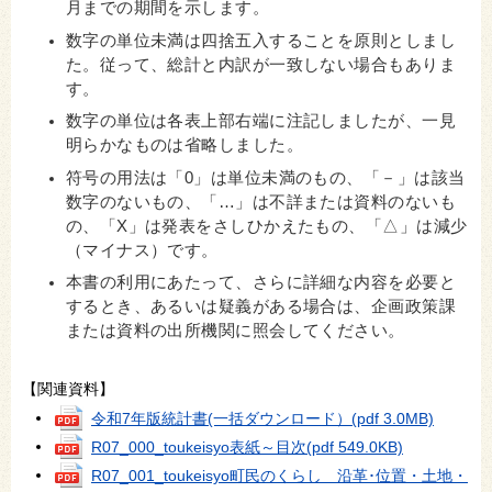
月までの期間を示します。
数字の単位未満は四捨五入することを原則としまし
た。従って、総計と内訳が一致しない場合もありま
す。
数字の単位は各表上部右端に注記しましたが、一見
明らかなものは省略しました。
符号の用法は「0」は単位未満のもの、「－」は該当
数字のないもの、「…」は不詳または資料のないも
の、「X」は発表をさしひかえたもの、「△」は減少
（マイナス）です。
本書の利用にあたって、さらに詳細な内容を必要と
するとき、あるいは疑義がある場合は、企画政策課
または資料の出所機関に照会してください。
【関連資料】
令和7年版統計書(一括ダウンロード）
(pdf 3.0MB)
R07_000_toukeisyo表紙～目次
(pdf 549.0KB)
R07_001_toukeisyo町民のくらし 沿革･位置・土地・