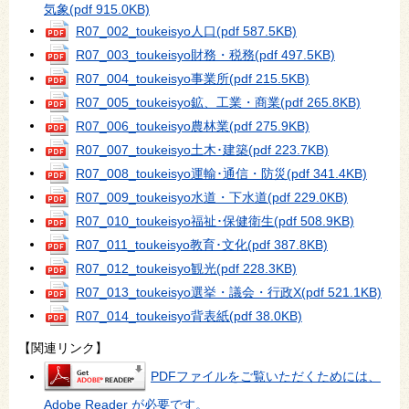
気象
(pdf 915.0KB)
R07_002_toukeisyo人口
(pdf 587.5KB)
R07_003_toukeisyo財務・税務
(pdf 497.5KB)
R07_004_toukeisyo事業所
(pdf 215.5KB)
R07_005_toukeisyo鉱、工業・商業
(pdf 265.8KB)
R07_006_toukeisyo農林業
(pdf 275.9KB)
R07_007_toukeisyo土木･建築
(pdf 223.7KB)
R07_008_toukeisyo運輸･通信・防災
(pdf 341.4KB)
R07_009_toukeisyo水道・下水道
(pdf 229.0KB)
R07_010_toukeisyo福祉･保健衛生
(pdf 508.9KB)
R07_011_toukeisyo教育･文化
(pdf 387.8KB)
R07_012_toukeisyo観光
(pdf 228.3KB)
R07_013_toukeisyo選挙・議会・行政X
(pdf 521.1KB)
R07_014_toukeisyo背表紙
(pdf 38.0KB)
【関連リンク】
PDFファイルをご覧いただくためには、
Adobe Reader が必要です。