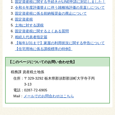
固定資産税に関する手続きがLINE申請に対応しました！
令和６年度評価替えに伴う雑種地評価の見直しについて
固定資産税に係る前納報奨金の廃止について
固定資産税
土地に対する課税
固定資産税に関するよくある質問
相続人代表者指定届
【毎年1/31まで】家屋の利用状況に関する申告について
【住宅用地に係る課税標準の特例】
【このページについてのお問い合わせ先】
税務課 資産税土地係
住所：
〒329-3292 栃木県那須郡那須町大字寺子丙
3-13
電話：
0287-72-6905
Mail：
メールでのお問合わせはこちら