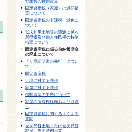
資産税の特例措置
固定資産税（家屋）の減額措
置について
固定資産税の非課税・減免に
ついて
低未利用土地等の譲渡に係る
所得税及び個人住民税の特例
措置について
固定資産税に係る前納報奨金
の廃止について
「り災証明書の発行」につい
て
固定資産税
土地に対する課税
家屋に対する課税
償却資産の申告について
家屋の所有権移転および取壊
し
固定資産税に関するよくある
質問
被災代替土地または被災代替
家屋に係る特例措置