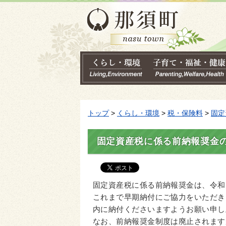
トップ
>
くらし・環境
>
税・保険料
>
固定
固定資産税に係る前納報奨金
固定資産税に係る前納報奨金は、令和
これまで早期納付にご協力をいただき
内に納付くださいますようお願い申し
なお、前納報奨金制度は廃止されます