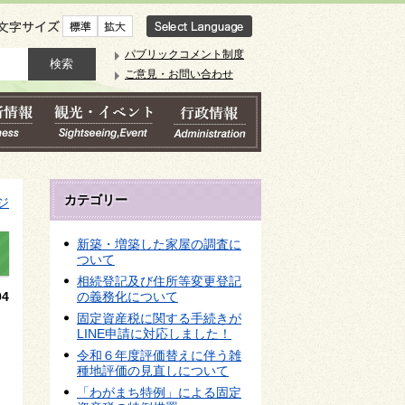
文字サイズ
パブリックコメント制度
ご意見・お問い合わせ
カテゴリー
ジ
新築・増築した家屋の調査に
ついて
相続登記及び住所等変更登記
4
の義務化について
固定資産税に関する手続きが
LINE申請に対応しました！
令和６年度評価替えに伴う雑
種地評価の見直しについて
「わがまち特例」による固定