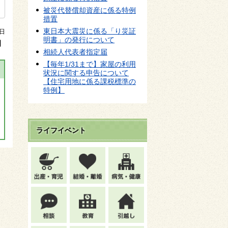
被災代替償却資産に係る特例
措置
東日本大震災に係る「り災証
3日
明書」の発行について
】
相続人代表者指定届
【毎年1/31まで】家屋の利用
状況に関する申告について
【住宅用地に係る課税標準の
特例】
ライフイベント