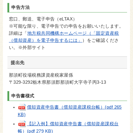
申告方法
窓口、郵送、電子申告（eLTAX）
※可能な限り、電子申告での申告をお願いいたします。
詳細は「
地方税共同機構ホームページ（「固定資産税
（償却資産）を電子申告するには」
）をご確認くださ
い。※外部サイト
提出先
那須町役場税務課資産税家屋係
〒329-3292栃木県那須郡那須町大字寺子丙3-13
申告書様式
償却資産申告書（償却資産課税台帳）(pdf 265
KB)
【記入例】償却資産申告書（償却資産課税台
帳）(pdf 279 KB)