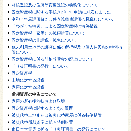
相続登記及び住所等変更登記の義務化について
固定資産税に関する手続きがLINE申請に対応しました！
令和６年度評価替えに伴う雑種地評価の見直しについて
「わがまち特例」による固定資産税の特例措置
固定資産税（家屋）の減額措置について
固定資産税の非課税・減免について
低未利用土地等の譲渡に係る所得税及び個人住民税の特例措
置について
固定資産税に係る前納報奨金の廃止について
「り災証明書の発行」について
固定資産税
土地に対する課税
家屋に対する課税
償却資産の申告について
家屋の所有権移転および取壊し
固定資産税に関するよくある質問
被災代替土地または被災代替家屋に係る特例措置
被災代替償却資産に係る特例措置
東日本大震災に係る「り災証明書」の発行について