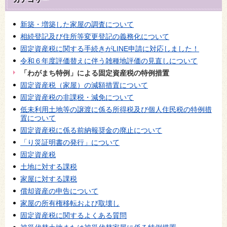
新築・増築した家屋の調査について
相続登記及び住所等変更登記の義務化について
固定資産税に関する手続きがLINE申請に対応しました！
令和６年度評価替えに伴う雑種地評価の見直しについて
「わがまち特例」による固定資産税の特例措置
固定資産税（家屋）の減額措置について
固定資産税の非課税・減免について
低未利用土地等の譲渡に係る所得税及び個人住民税の特例措
置について
固定資産税に係る前納報奨金の廃止について
「り災証明書の発行」について
固定資産税
土地に対する課税
家屋に対する課税
償却資産の申告について
家屋の所有権移転および取壊し
固定資産税に関するよくある質問