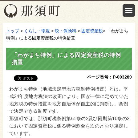
トップ
>
くらし・環境
>
税・保険料
>
固定資産税
> 「わがまち
特例」による固定資産税の特例措置
「わがまち特例」による固定資産税の特例
措置
ページ番号：P-003289
わがまち特例（地域決定型地方税制特例措置）とは、平
成24年度地方税法の改正により、国が一律に定めていた
地方税の特例措置を地方自治体が自主的に判断し、条例
で決定できる制度です。
那須町では、那須町税条例第61条の2及び附則第10条の2
において固定資産税に係る特例割合を次のとおり規定し
ています。