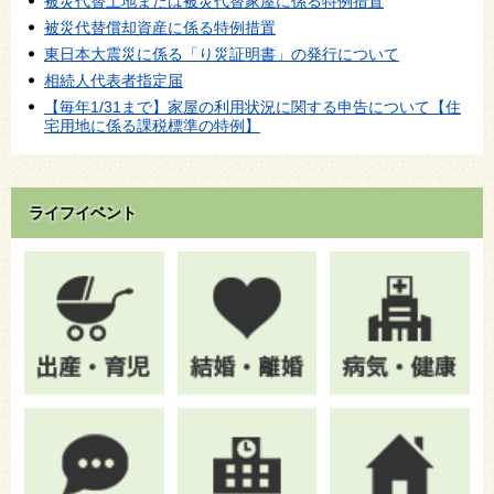
被災代替土地または被災代替家屋に係る特例措置
被災代替償却資産に係る特例措置
東日本大震災に係る「り災証明書」の発行について
相続人代表者指定届
【毎年1/31まで】家屋の利用状況に関する申告について【住
宅用地に係る課税標準の特例】
ライフイベント