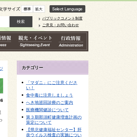
文字サイズ
パブリックコメント制度
ご意見・お問い合わせ
カテゴリー
ジ
「マダニ」にご注意くださ
い！
食中毒に注意しましょう
6
へき地巡回診療のご案内
医療機関健診について
患
第３期那須町健康増進計画の
っ
策定について
【県北健康福祉センター】肝
炎ウイルス検査の実施につい