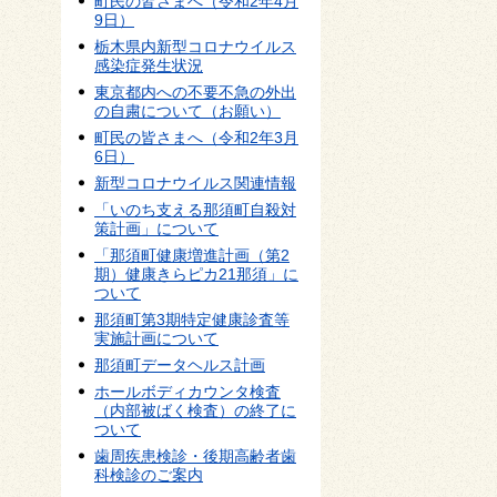
町民の皆さまへ（令和2年4月
9日）
栃木県内新型コロナウイルス
感染症発生状況
東京都内への不要不急の外出
の自粛について（お願い）
町民の皆さまへ（令和2年3月
6日）
新型コロナウイルス関連情報
「いのち支える那須町自殺対
策計画」について
「那須町健康増進計画（第2
期）健康きらピカ21那須」に
ついて
那須町第3期特定健康診査等
実施計画について
那須町データヘルス計画
ホールボディカウンタ検査
（内部被ばく検査）の終了に
ついて
歯周疾患検診・後期高齢者歯
科検診のご案内