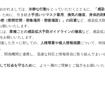
おかれましては、
冷静な行動
をとっていただくとともに、
「感染
」
ために、引き続き
手洗い
や
マスク着用
、
換気の徹底
、
身体的距
の密（密閉空間・密集場所・密接場面）」の回避
など、感染拡大
お願いいたします。
には、
業種ごとの感染拡大予防ガイドラインの徹底
など、感染拡
をお願いいたします。
関連した方々に対しての、
人権尊重や個人情報保護
について、特
。
て、関係機関と連携し、迅速な対応と情報発信に取り組んでまい
して社会を守るため
に、より一層のご理解とご協力をお願いいた