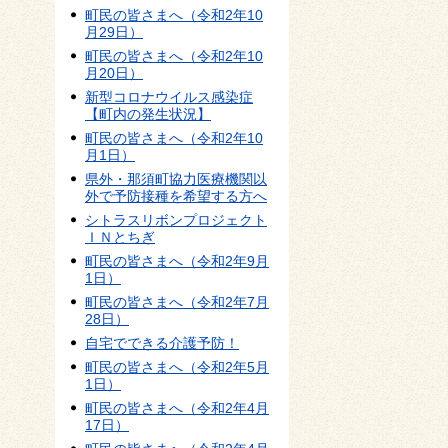
町民の皆さまへ（令和2年10
月29日）
町民の皆さまへ（令和2年10
月20日）
新型コロナウイルス感染症
【町内の発生状況】
町民の皆さまへ（令和2年10
月1日）
県外・那須町協力医療機関以
外で予防接種を希望する方へ
シトラスリボンプロジェクト
ＩＮとちぎ
町民の皆さまへ（令和2年9月
1日）
町民の皆さまへ（令和2年7月
28日）
自宅でできる介護予防！
町民の皆さまへ（令和2年5月
1日）
町民の皆さまへ（令和2年4月
17日）