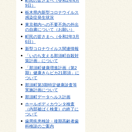
町民の皆さまへ（令和2年4月
9日）
栃木県内新型コロナウイルス
感染症発生状況
東京都内への不要不急の外出
の自粛について（お願い）
町民の皆さまへ（令和2年3月
6日）
新型コロナウイルス関連情報
「いのち支える那須町自殺対
策計画」について
「那須町健康増進計画（第2
期）健康きらピカ21那須」に
ついて
那須町第3期特定健康診査等
実施計画について
那須町データヘルス計画
ホールボディカウンタ検査
（内部被ばく検査）の終了に
ついて
歯周疾患検診・後期高齢者歯
科検診のご案内