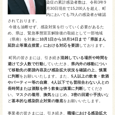
染症の累計感染者数は、令和3年9
月30日現在で15,200人を超え、町
内においても79人の感染者が確認
されております。
今後も油断せず、感染対策を行っていく必要があるた
め、県は、緊急事態宣言解除後の取組として一部地域
（県南）を対象に
10月1日から10月14日まで「県版まん
延防止等重点措置」における対応を要請
しております。
町民の皆さまには、引き続き
混雑している場所や時間を
避けて少人数で行動
していただき、
県内外の移動につい
て移動先の要請内容及び感染拡大状況を確認の上、慎重
に判断
をお願いいたします。また、
5人以上の飲食・飲酒
やパーティー等の自粛
、
4人以下でも普段合わない人との
長時間または酒類を伴う飲食は慎重に判断
してくださ
い。
マスクの着用
、
換気
をはじめ、
3密の回避
や
手洗い
な
ど
基本的な感染防止対策の徹底
をお願いいたします。
事業者の皆さまには、引き続き、
職場における感染拡大