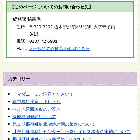
【このページについてのお問い合わせ先】
総務課 秘書係
住所：
〒329-3292 栃木県那須郡那須町大字寺子丙
3-13
電話：
0287-72-6901
Mail：
メールでのお問合わせはこちら
カテゴリー
「マダニ」にご注意ください！
食中毒に注意しましょう
へき地巡回診療のご案内
医療機関健診について
第３期那須町健康増進計画の策定について
【県北健康福祉センター】肝炎ウイルス検査の実施について
那須町健康ポイント事業終了のお知らせ