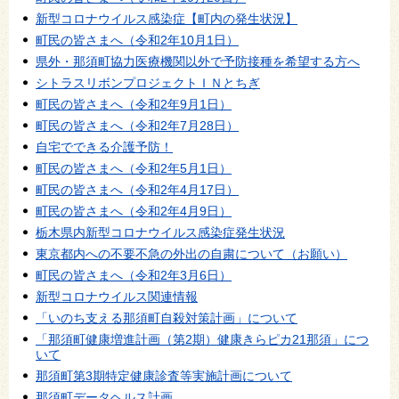
新型コロナウイルス感染症【町内の発生状況】
町民の皆さまへ（令和2年10月1日）
県外・那須町協力医療機関以外で予防接種を希望する方へ
シトラスリボンプロジェクトＩＮとちぎ
町民の皆さまへ（令和2年9月1日）
町民の皆さまへ（令和2年7月28日）
自宅でできる介護予防！
町民の皆さまへ（令和2年5月1日）
町民の皆さまへ（令和2年4月17日）
町民の皆さまへ（令和2年4月9日）
栃木県内新型コロナウイルス感染症発生状況
東京都内への不要不急の外出の自粛について（お願い）
町民の皆さまへ（令和2年3月6日）
新型コロナウイルス関連情報
「いのち支える那須町自殺対策計画」について
「那須町健康増進計画（第2期）健康きらピカ21那須」につ
いて
那須町第3期特定健康診査等実施計画について
那須町データヘルス計画