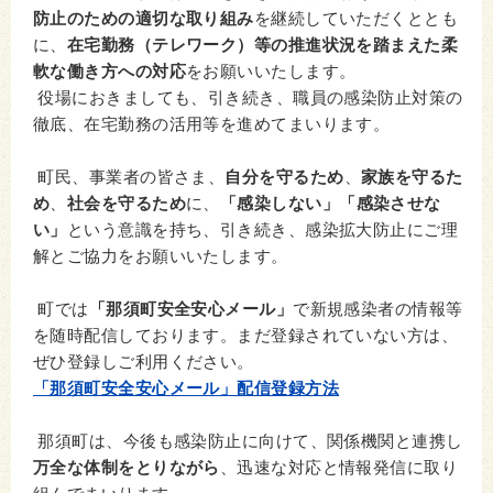
防止のための適切な取り組み
を継続していただくととも
に、
在宅勤務（テレワーク）等の推進状況を踏まえた柔
軟な働き方への対応
をお願いいたします。
役場におきましても、引き続き、職員の感染防止対策の
徹底、在宅勤務の活用等を進めてまいります。
町民、事業者の皆さま、
自分を守るため
、
家族を守るた
め
、
社会を守るため
に、
「感染しない」「感染させな
い」
という意識を持ち、引き続き、感染拡大防止にご理
解とご協力をお願いいたします。
町では
「那須町安全安心メール」
で新規感染者の情報等
を随時配信しております。まだ登録されていない方は、
ぜひ登録しご利用ください。
「那須町安全安心メール」配信登録方法
那須町は、今後も感染防止に向けて、関係機関と連携し
万全な体制をとりながら
、迅速な対応と情報発信に取り