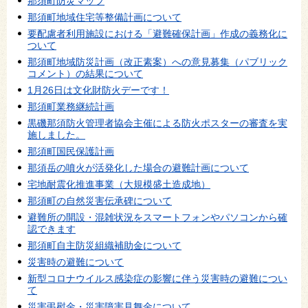
那須町防災マップ
那須町地域住宅等整備計画について
要配慮者利用施設における「避難確保計画」作成の義務化に
ついて
那須町地域防災計画（改正素案）への意見募集（パブリック
コメント）の結果について
1月26日は文化財防火デーです！
那須町業務継続計画
黒磯那須防火管理者協会主催による防火ポスターの審査を実
施しました。
那須町国民保護計画
那須岳の噴火が活発化した場合の避難計画について
宅地耐震化推進事業（大規模盛土造成地）
那須町の自然災害伝承碑について
避難所の開設・混雑状況をスマートフォンやパソコンから確
認できます
那須町自主防災組織補助金について
災害時の避難について
新型コロナウイルス感染症の影響に伴う災害時の避難につい
て
災害弔慰金・災害障害見舞金について