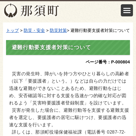
トップ
>
防災・安全
>
防災対策
> 避難行動要支援者対策について
避難行動要支援者対策について
ページ番号：P-000804
災害の発生時、障がいを持つ方やひとり暮らしの高齢者
（以下「要援護者」という。）などは自らの力だけでは
迅速な避難ができないことあるため、避難行動をはじ
め、安否確認等に対する支援を迅速かつ的確な対応が図
れるよう「災害時要援護者登録制度」を設けています。
災害が発生した場合に、避難行動等を支援する避難支援
者を選定し、要援護者の居宅に駆けつけ、要援護者の迅
速な支援を行います。
詳しくは、那須町役場保健福祉課（電話番号 0287-72-