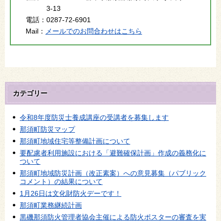
3-13
電話：
0287-72-6901
Mail：
メールでのお問合わせはこちら
カテゴリー
令和8年度防災士養成講座の受講者を募集します
那須町防災マップ
那須町地域住宅等整備計画について
要配慮者利用施設における「避難確保計画」作成の義務化に
ついて
那須町地域防災計画（改正素案）への意見募集（パブリック
コメント）の結果について
1月26日は文化財防火デーです！
那須町業務継続計画
黒磯那須防火管理者協会主催による防火ポスターの審査を実