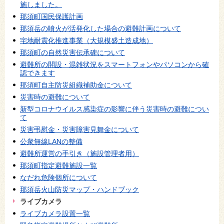
施しました。
那須町国民保護計画
那須岳の噴火が活発化した場合の避難計画について
宅地耐震化推進事業（大規模盛土造成地）
那須町の自然災害伝承碑について
避難所の開設・混雑状況をスマートフォンやパソコンから確
認できます
那須町自主防災組織補助金について
災害時の避難について
新型コロナウイルス感染症の影響に伴う災害時の避難につい
て
災害弔慰金・災害障害見舞金について
公衆無線LANの整備
避難所運営の手引き（施設管理者用）
那須町指定避難施設一覧
なだれ危険個所について
那須岳火山防災マップ・ハンドブック
ライブカメラ
ライブカメラ設置一覧