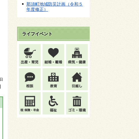
那須町地域防災計画（令和５
年度修正）
ライフイベント
1日
】