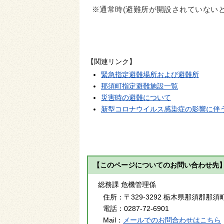
※通常時(避難所が開設されていない
【関連リンク】
緊急指定避難場所および避難所
那須町指定避難施設一覧
災害時の避難について
新型コロナウイルス感染症の影響に伴
【このページについてのお問い合わせ先
総務課 危機管理係
住所：
〒329-3292 栃木県那須郡那須
電話：
0287-72-6901
Mail：
メールでのお問合わせはこちら