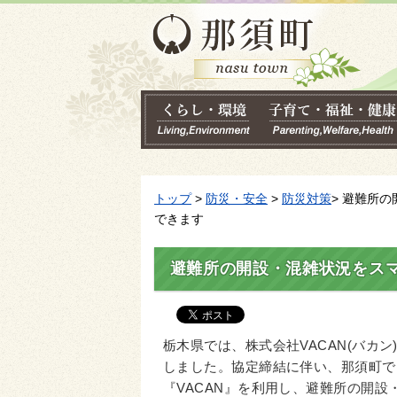
トップ
>
防災・安全
>
防災対策
> 避難所
できます
避難所の開設・混雑状況をス
栃木県では、株式会社VACAN(バカ
しました。協定締結に伴い、那須町でも
『VACAN』を利用し、避難所の開