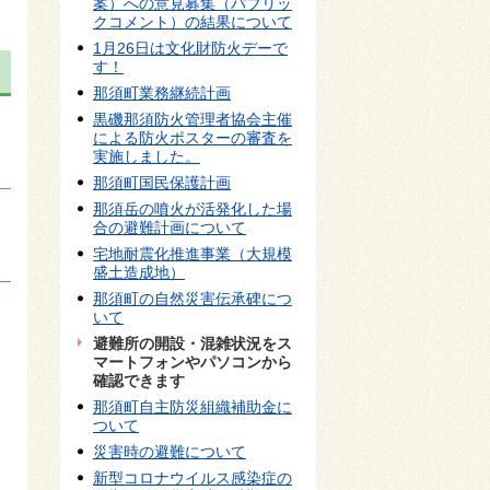
案）への意見募集（パブリッ
クコメント）の結果について
1月26日は文化財防火デーで
す！
那須町業務継続計画
黒磯那須防火管理者協会主催
による防火ポスターの審査を
実施しました。
那須町国民保護計画
那須岳の噴火が活発化した場
合の避難計画について
宅地耐震化推進事業（大規模
盛土造成地）
那須町の自然災害伝承碑につ
いて
避難所の開設・混雑状況をス
マートフォンやパソコンから
確認できます
那須町自主防災組織補助金に
ついて
災害時の避難について
新型コロナウイルス感染症の