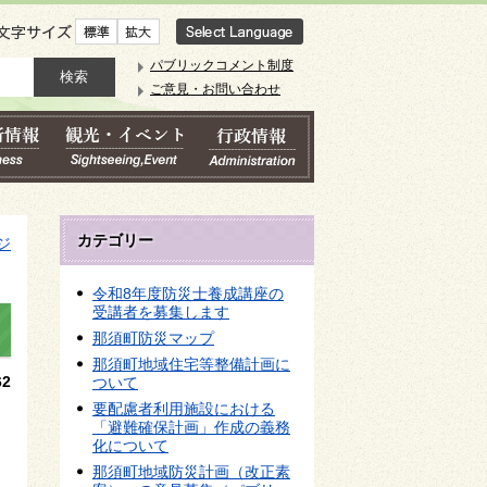
文字サイズ
パブリックコメント制度
ご意見・お問い合わせ
カテゴリー
ジ
令和8年度防災士養成講座の
受講者を募集します
那須町防災マップ
那須町地域住宅等整備計画に
2
ついて
要配慮者利用施設における
結
「避難確保計画」作成の義務
化について
那須町地域防災計画（改正素