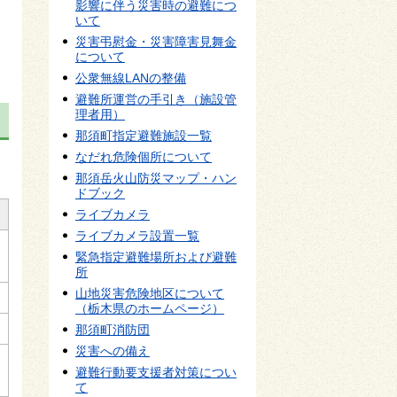
影響に伴う災害時の避難につ
いて
災害弔慰金・災害障害見舞金
について
公衆無線LANの整備
避難所運営の手引き（施設管
理者用）
那須町指定避難施設一覧
なだれ危険個所について
那須岳火山防災マップ・ハン
ドブック
ライブカメラ
ライブカメラ設置一覧
緊急指定避難場所および避難
所
山地災害危険地区について
（栃木県のホームページ）
那須町消防団
災害への備え
避難行動要支援者対策につい
て