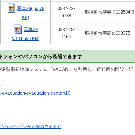
写真28(jpg 78
0287-72-
那須町大字寺子乙2584-6
6788
KB)
写真29
0287-78-
那須町大字高久乙3375
1164
(JPG 596 KB)
トフォンやパソコンから確認できます
MAP型混雑検知システム『VACAN』を利用し、避難所の開設・混
。
-evacuation/evacuation-center/10
ォンやパソコンから確認できます