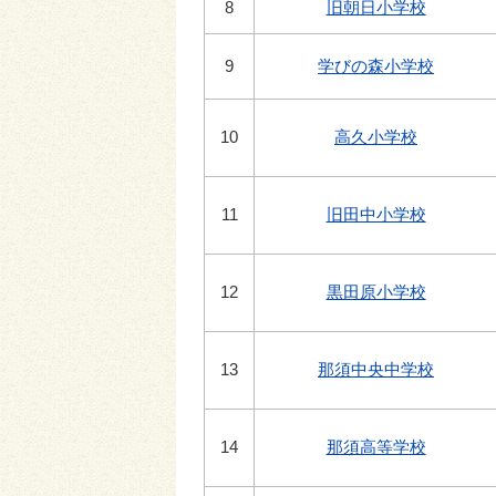
8
旧朝日小学校
9
学びの森小学校
10
高久小学校
11
旧田中小学校
12
黒田原小学校
13
那須中央中学校
14
那須高等学校