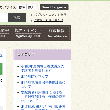
文字サイズ
パブリックコメント制度
ご意見・お問い合わせ
カテゴリー
ジ
令和8年度防災士養成講座の
受講者を募集します
那須町防災マップ
0
那須町地域住宅等整備計画に
ついて
要配慮者利用施設における
「避難確保計画」作成の義務
化について
那須町地域防災計画（改正素