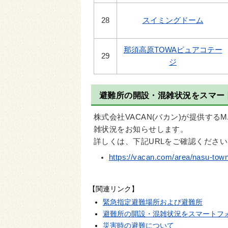
28
スイミングドーム
那須高原TOWAピュアコテー
29
ジ
避難所の開設・混雑状況をスマー
株式会社VACAN(バカン)が提供する
雑状況をお知らせします。
詳しくは、下記URLをご確認ください
https://vacan.com/area/nasu-town
【関連リンク】
緊急指定避難場所および避難所
避難所の開設・混雑状況をスマートフ
災害時の避難について