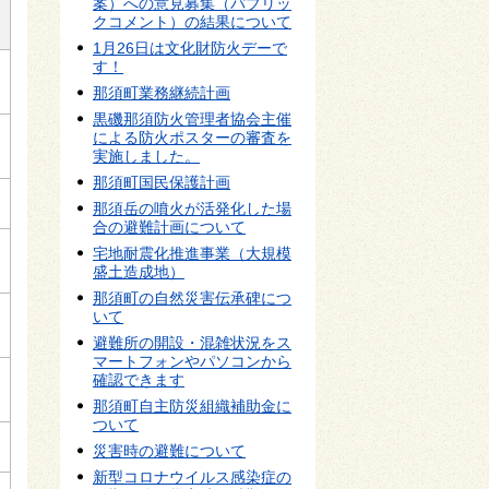
案）への意見募集（パブリッ
クコメント）の結果について
1月26日は文化財防火デーで
す！
那須町業務継続計画
黒磯那須防火管理者協会主催
による防火ポスターの審査を
実施しました。
那須町国民保護計画
那須岳の噴火が活発化した場
合の避難計画について
宅地耐震化推進事業（大規模
盛土造成地）
那須町の自然災害伝承碑につ
いて
避難所の開設・混雑状況をス
マートフォンやパソコンから
確認できます
那須町自主防災組織補助金に
ついて
災害時の避難について
新型コロナウイルス感染症の