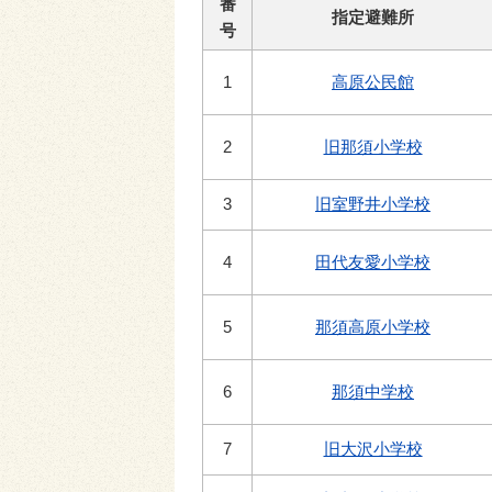
番
指定避難所
号
1
高原公民館
2
旧那須小学校
3
旧室野井小学校
4
田代友愛小学校
5
那須高原小学校
6
那須中学校
7
旧大沢小学校