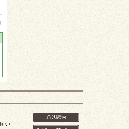
1日
】
町役場案内
を除く）