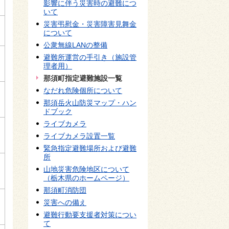
影響に伴う災害時の避難につ
いて
災害弔慰金・災害障害見舞金
について
公衆無線LANの整備
避難所運営の手引き（施設管
理者用）
那須町指定避難施設一覧
なだれ危険個所について
那須岳火山防災マップ・ハン
ドブック
ライブカメラ
ライブカメラ設置一覧
緊急指定避難場所および避難
所
山地災害危険地区について
（栃木県のホームページ）
那須町消防団
災害への備え
避難行動要支援者対策につい
て