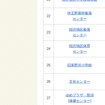
伊王野基幹集落
22
センター
稲沢地区集落
23
センター
稲沢地区体育
24
センター
25
旧美野沢小学校
26
文化センター
ゆめプラザ・那須
27
(保健センター)