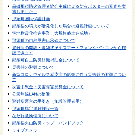
黒磯那須防火管理者協会主催による防火ポスターの審査を実
施しました。
那須町国民保護計画
那須岳の噴火が活発化した場合の避難計画について
宅地耐震化推進事業（大規模盛土造成地）
那須町の自然災害伝承碑について
避難所の開設・混雑状況をスマートフォンやパソコンから確
認できます
那須町自主防災組織補助金について
災害時の避難について
新型コロナウイルス感染症の影響に伴う災害時の避難につい
て
災害弔慰金・災害障害見舞金について
公衆無線LANの整備
避難所運営の手引き（施設管理者用）
那須町指定避難施設一覧
なだれ危険個所について
那須岳火山防災マップ・ハンドブック
ライブカメラ