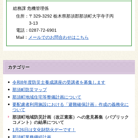
総務課 危機管理係
住所：
〒329-3292 栃木県那須郡那須町大字寺子丙
3-13
電話：
0287-72-6901
Mail：
メールでのお問合わせはこちら
カテゴリー
令和8年度防災士養成講座の受講者を募集します
那須町防災マップ
那須町地域住宅等整備計画について
要配慮者利用施設における「避難確保計画」作成の義務化に
ついて
那須町地域防災計画（改正素案）への意見募集（パブリック
コメント）の結果について
1月26日は文化財防火デーです！
那須町業務継続計画