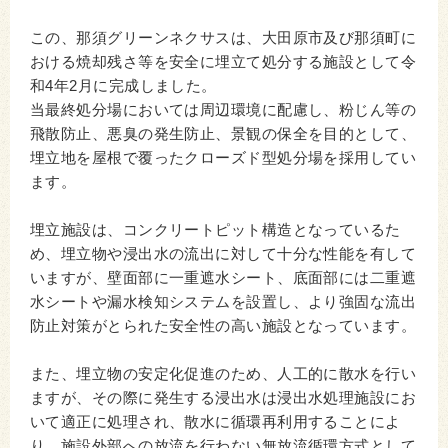
この、那須グリーンネクサスは、大田原市及び那須町に
おける焼却残さ等を安全に埋立て処分する施設として令
和4年2月に完成しました。
当最終処分場においては周辺環境に配慮し、粉じん等の
飛散防止、悪臭の発生防止、景観の保全を目的として、
埋立地を屋根で覆ったクローズド型処分場を採用してい
ます。
埋立施設は、コンクリートピット構造となっているた
め、埋立物や浸出水の流出に対して十分な性能を有して
いますが、壁面部に一重遮水シート、底面部には二重遮
水シートや漏水検知システムを設置し、より強固な流出
防止対策がとられた安全性の高い施設となっています。
また、埋立物の安定化促進のため、人工的に散水を行い
ますが、その際に発生する浸出水は浸出水処理施設にお
いて適正に処理され、散水に循環再利用することによ
り、施設外部への放流を行わない無放流循環方式として