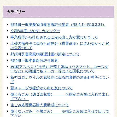
カテゴリー
那須町一般廃棄物収集運搬許可業者（R8.4.1～R10.3.31）
令和8年度ごみ出しカレンダー
事業所等から排出されるごみの出し方が変わりました
土砂の撤去等に係る行政処分（措置命令）に従わなかった旨
の公表ついて
那須町災害廃棄物処理計画の策定について
那須町一般廃棄処分許可業者
石綿(アスベスト)を含む珪藻土製品（バスマット、コースタ
ーなど）の流通と各メーカー等による回収について
新型コロナウイルス感染症に係る廃棄物の適正処理等につい
て
薪ストーブや暖炉から出た灰について
燃えるごみ（週２回収集） ※指定ごみ袋に入れて出し
て下さい。
生ごみ処理機器購入費助成について
燃えないごみ（不燃ごみ） ※指定ごみ袋に入れて出して
下さい。