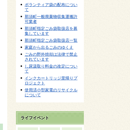
ボランティア袋の配布につい
て
那須町一般廃棄物収集運搬許
可業者
那須町指定ごみ袋取扱店を募
集しています
那須町指定ごみ袋取扱店一覧
家庭から出るごみのゆくえ
ごみの野外焼却は法律で禁止
されています
し尿汲取り料金の改定につい
て
インクカートリッジ里帰りプ
ロジェクト
使用済小型家電のリサイクル
について
ライフイベント