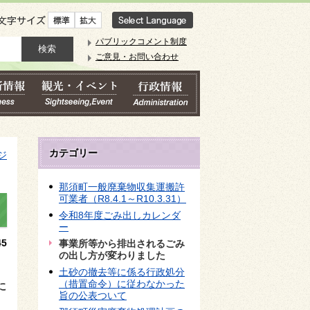
文字サイズ
パブリックコメント制度
ご意見・お問い合わせ
カテゴリー
ジ
那須町一般廃棄物収集運搬許
可業者（R8.4.1～R10.3.31）
令和8年度ごみ出しカレンダ
ー
5
事業所等から排出されるごみ
の出し方が変わりました
土砂の撤去等に係る行政処分
（措置命令）に従わなかった
に
旨の公表ついて