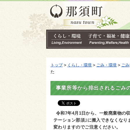
トップ
>
くらし・環境
>
ごみ・環境
>
ごみ
た
事業所等から排出されるごみ
令和7年4月1日から、一般廃棄物の
テーション那須｣に搬入できなくなり
変わりますのでご注意ください。