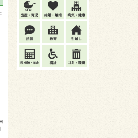
た
3日
】