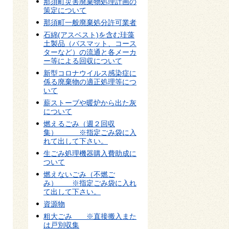
那須町災害廃棄物処理計画の
策定について
那須町一般廃棄処分許可業者
石綿(アスベスト)を含む珪藻
土製品（バスマット、コース
ターなど）の流通と各メーカ
ー等による回収について
新型コロナウイルス感染症に
係る廃棄物の適正処理等につ
いて
薪ストーブや暖炉から出た灰
について
燃えるごみ（週２回収
集） ※指定ごみ袋に入
れて出して下さい。
生ごみ処理機器購入費助成に
ついて
燃えないごみ（不燃ご
み） ※指定ごみ袋に入れ
て出して下さい。
資源物
粗大ごみ ※直接搬入また
は戸別収集