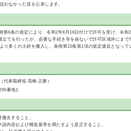
従わなかった旨を公表します。
第6条の規定により、令和2年6月16日付けで許可を受け、令和
し埋立てを行ったが、必要な手続き等を経ないで許可区域外にまで
より多くの土砂を搬入し、条例第10条第1項の規定違反となって
（代表取締役 髙橋 正勝）
05番地1
全量撤去すること。
、申請内容および構造基準を満たすよう是正すること。