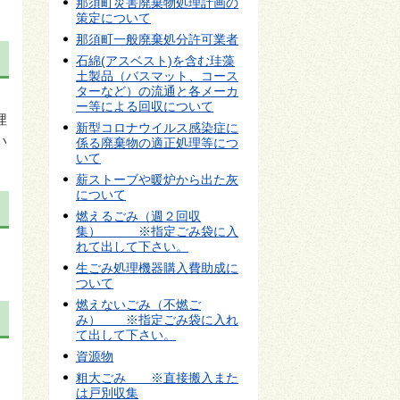
那須町災害廃棄物処理計画の
策定について
那須町一般廃棄処分許可業者
石綿(アスベスト)を含む珪藻
土製品（バスマット、コース
ターなど）の流通と各メーカ
2
ー等による回収について
埋
新型コロナウイルス感染症に
い
係る廃棄物の適正処理等につ
いて
薪ストーブや暖炉から出た灰
について
燃えるごみ（週２回収
集） ※指定ごみ袋に入
れて出して下さい。
生ごみ処理機器購入費助成に
ついて
燃えないごみ（不燃ご
み） ※指定ごみ袋に入れ
て出して下さい。
資源物
粗大ごみ ※直接搬入また
は戸別収集