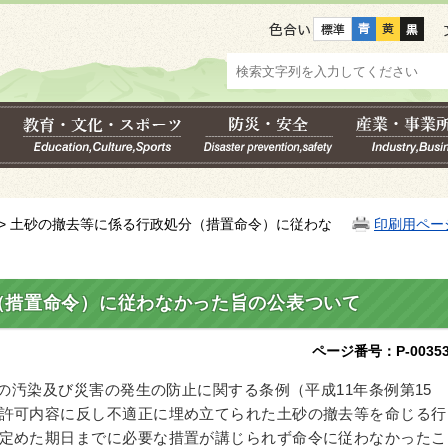
色合い
> 土砂の撤去等に係る行政処分（措置命令）に従わな
印刷用ペー
（措置命令）に従わなかった旨の公表ついて
ページ番号：P-00353
汚染及び災害の発生の防止に関する条例（平成11年条例第15
許可内容に反し不適正に埋め立てられた土砂の撤去等を命じる行
定めた期日までに必要な措置が講じられず命令に従わなかったこ