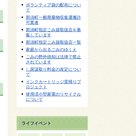
ボランティア袋の配布につい
て
那須町一般廃棄物収集運搬許
可業者
那須町指定ごみ袋取扱店を募
集しています
那須町指定ごみ袋取扱店一覧
家庭から出るごみのゆくえ
ごみの野外焼却は法律で禁止
されています
し尿汲取り料金の改定につい
て
インクカートリッジ里帰りプ
ロジェクト
使用済小型家電のリサイクル
について
ライフイベント