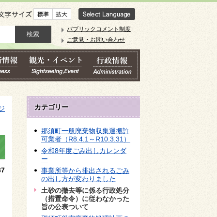
文字サイズ
パブリックコメント制度
ご意見・お問い合わせ
カテゴリー
ジ
那須町一般廃棄物収集運搬許
可業者（R8.4.1～R10.3.31）
令和8年度ごみ出しカレンダ
ー
7
事業所等から排出されるごみ
の出し方が変わりました
土砂の撤去等に係る行政処分
（措置命令）に従わなかった
旨の公表ついて