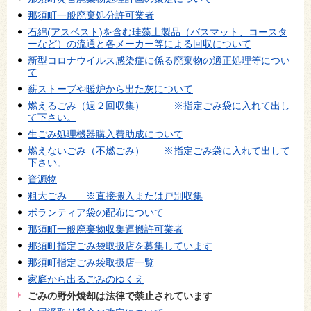
那須町一般廃棄処分許可業者
石綿(アスベスト)を含む珪藻土製品（バスマット、コースタ
ーなど）の流通と各メーカー等による回収について
新型コロナウイルス感染症に係る廃棄物の適正処理等につい
て
薪ストーブや暖炉から出た灰について
燃えるごみ（週２回収集） ※指定ごみ袋に入れて出し
て下さい。
生ごみ処理機器購入費助成について
燃えないごみ（不燃ごみ） ※指定ごみ袋に入れて出して
下さい。
資源物
粗大ごみ ※直接搬入または戸別収集
ボランティア袋の配布について
那須町一般廃棄物収集運搬許可業者
那須町指定ごみ袋取扱店を募集しています
那須町指定ごみ袋取扱店一覧
家庭から出るごみのゆくえ
ごみの野外焼却は法律で禁止されています