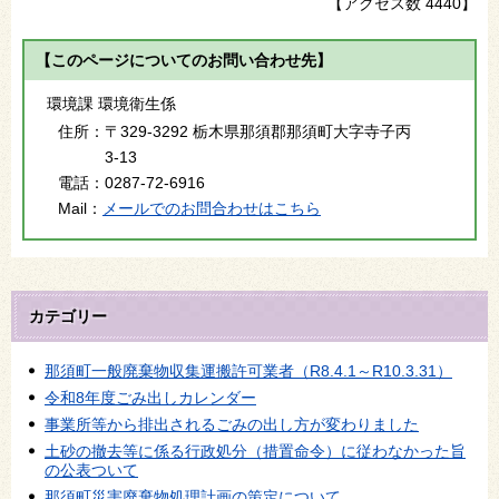
【アクセス数
4440
】
【このページについてのお問い合わせ先】
環境課 環境衛生係
住所：
〒329-3292 栃木県那須郡那須町大字寺子丙
3-13
電話：
0287-72-6916
Mail：
メールでのお問合わせはこちら
カテゴリー
那須町一般廃棄物収集運搬許可業者（R8.4.1～R10.3.31）
令和8年度ごみ出しカレンダー
事業所等から排出されるごみの出し方が変わりました
土砂の撤去等に係る行政処分（措置命令）に従わなかった旨
の公表ついて
那須町災害廃棄物処理計画の策定について