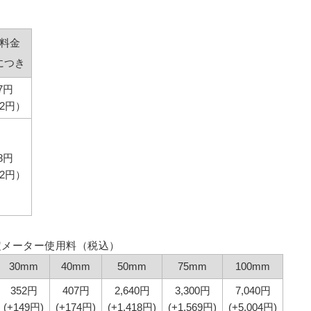
料金
につき
7円
2円）
8円
2円）
定メーター使用料（税込）
30mm
40mm
50mm
75mm
100mm
352円
407円
2,640円
3,300円
7,040円
(+149円)
(+174円)
(+1,418円)
(+1,569円)
(+5,004円)