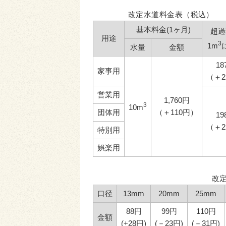
改定水道料金表（税込）
基本料金(1ヶ月)
超過
用途
3
1m
水量
金額
18
家事用
（＋2
営業用
1,760円
3
10m
団体用
（＋110円）
19
（＋2
特別用
娯楽用
改
口径
13mm
20mm
25mm
88円
99円
110円
金額
(+28円)
(－23円)
(－31円)