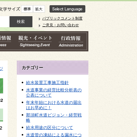
文字サイズ
パブリックコメント制度
ご意見・お問い合わせ
カテゴリー
ジ
給水装置工事施工指針
水道事業の経営比較分析表の
公表について
2
年末年始における水道の届出
はお早めに！
那須町水道ビジョン・経営戦
略
給水用途の区分について
2
水道管の凍結による漏水につ