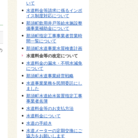
いて
水道料金等請求に係るインボ
イス制度対応について
那須町飲用井戸等給水施設整
備事業補助金について
那須町指定工事事業者営業時
間一覧について
那須町水道事業水質検査計画
の
水道料金等の改定について
水道料金の漏水・不明水減免
について
那須町水道事業経営戦略
水道事業業務を民間委託にし
ました
那須町水道給水装置指定工事
事業者名簿
水道料金等のお支払方法
水道料金について
水道の手続き
水道メーターの定期交換にご
協力をお願いします