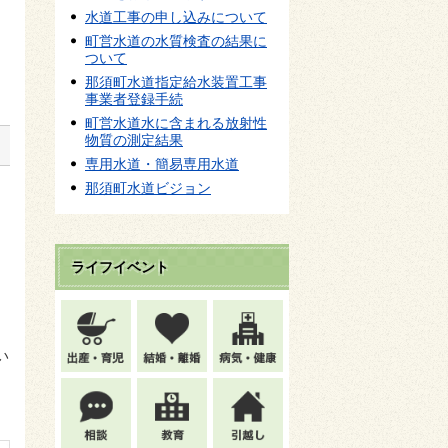
水道工事の申し込みについて
町営水道の水質検査の結果に
ついて
那須町水道指定給水装置工事
事業者登録手続
町営水道水に含まれる放射性
物質の測定結果
専用水道・簡易専用水道
那須町水道ビジョン
し
ライフイベント
い