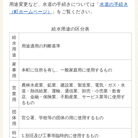
用途変更など、水道の手続きについては「
水道の手続き
（町ホームページ）
」をご覧ください。
給水用途の区分表
給
水
用途適用の判断基準
用
途
家
事
本町に住所を有し、一般家庭用に使用するもの
用
農林水産業、鉱業、建設業、製造業、電気・ガス・水
営
道・熱供給業、運輸、通信業、卸売・小売業・飲食
業
店、金融・保険業、不動産業、サービス業等に使用す
用
るもの
団
体
官公署、学校等の団体の用に使用するもの
用
特
1.別荘及び工事等臨時的に使用するもの