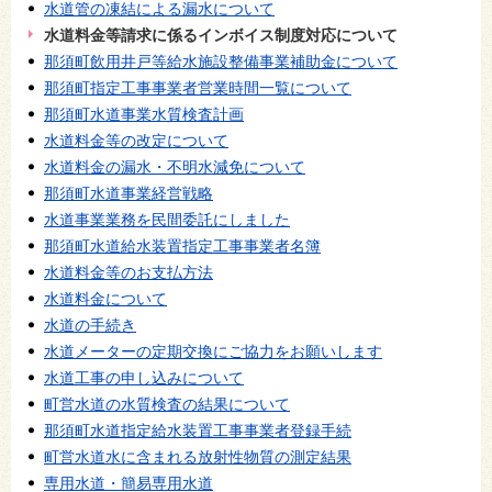
水道管の凍結による漏水について
水道料金等請求に係るインボイス制度対応について
那須町飲用井戸等給水施設整備事業補助金について
那須町指定工事事業者営業時間一覧について
那須町水道事業水質検査計画
水道料金等の改定について
水道料金の漏水・不明水減免について
那須町水道事業経営戦略
水道事業業務を民間委託にしました
那須町水道給水装置指定工事事業者名簿
水道料金等のお支払方法
水道料金について
水道の手続き
水道メーターの定期交換にご協力をお願いします
水道工事の申し込みについて
町営水道の水質検査の結果について
那須町水道指定給水装置工事事業者登録手続
町営水道水に含まれる放射性物質の測定結果
専用水道・簡易専用水道