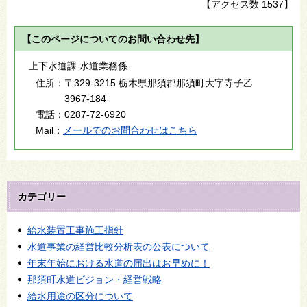
【アクセス数
1537
】
【このページについてのお問い合わせ先】
上下水道課 水道業務係
住所：
〒329-3215 栃木県那須郡那須町大字寺子乙
3967-184
電話：
0287-72-6920
Mail：
メールでのお問合わせはこちら
カテゴリー
給水装置工事施工指針
水道事業の経営比較分析表の公表について
年末年始における水道の届出はお早めに！
那須町水道ビジョン・経営戦略
給水用途の区分について