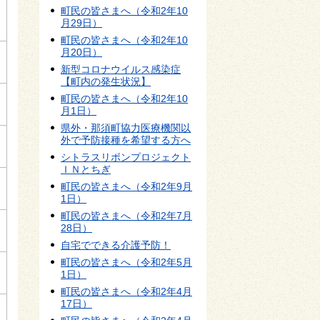
町民の皆さまへ（令和2年10
月29日）
町民の皆さまへ（令和2年10
月20日）
新型コロナウイルス感染症
【町内の発生状況】
町民の皆さまへ（令和2年10
月1日）
県外・那須町協力医療機関以
外で予防接種を希望する方へ
シトラスリボンプロジェクト
ＩＮとちぎ
町民の皆さまへ（令和2年9月
1日）
町民の皆さまへ（令和2年7月
28日）
自宅でできる介護予防！
町民の皆さまへ（令和2年5月
1日）
町民の皆さまへ（令和2年4月
17日）