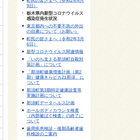
町民の皆さまへ（令和2年4月
9日）
栃木県内新型コロナウイルス
感染症発生状況
東京都内への不要不急の外出
の自粛について（お願い）
町民の皆さまへ（令和2年3月
6日）
新型コロナウイルス関連情報
「いのち支える那須町自殺対
策計画」について
「那須町健康増進計画（第2
期）健康きらピカ21那須」に
ついて
那須町第3期特定健康診査等
実施計画について
那須町データヘルス計画
ホールボディカウンタ検査
（内部被ばく検査）の終了に
ついて
歯周疾患検診・後期高齢者歯
科検診のご案内