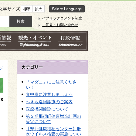
文字サイズ
パブリックコメント制度
ご意見・お問い合わせ
カテゴリー
ジ
「マダニ」にご注意くださ
い！
食中毒に注意しましょう
8
へき地巡回診療のご案内
医療機関健診について
第３期那須町健康増進計画の
策定について
【県北健康福祉センター】肝
炎ウイルス検査の実施につい