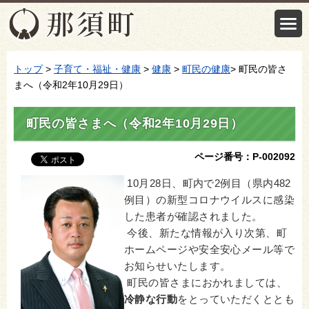
トップ
>
子育て・福祉・健康
>
健康
>
町民の健康
> 町民の皆さ
まへ（令和2年10月29日）
町民の皆さまへ（令和2年10月29日）
ページ番号：P-002092
10月28日、町内で2例目（県内482
例目）の新型コロナウイルスに感染
した患者が確認されました。
今後、新たな情報が入り次第、町
ホームページや安全安心メール等で
お知らせいたします。
町民の皆さまにおかれましては、
冷静な行動
をとっていただくととも