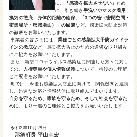
に、
「感染を拡大させない」
ため
に、引き続き
手洗い
や
マスク着用
、
換気の徹底
、
身体的距離の確保
、
「3つの密（密閉空間・
密集場所・密接場面）」の回避
など、感染拡大防止対策
の徹底をお願いいたします。
事業者の皆さまには、
業種ごとの感染拡大予防ガイドラ
インの徹底
など、感染拡大防止のための適切な取り組み
にご協力をお願いいたします。
また、新型コロナウイルス感染症に関連した方々に対し
ての、
人権尊重や個人情報保護
について、特段のご理解
とご配慮をお願いいたします。
町では、今後も感染拡大防止に向けて、関係機関と連携
し、迅速な対応と情報発信に取り組んでまいります。
自分を守るため、家族を守るため、そして社会を守るた
め
に、より一層のご理解とご協力をお願いいたします。
令和2年10月29日
那須町長 平山幸宏