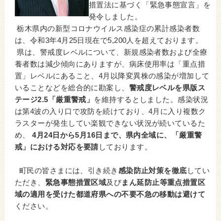
措置法に基づく「緊急事態宣言」を
発令しました。
栃木県内の新型コロナウイルス感染症の累計感染者数
は、令和3年4月25日現在で5,200人を超えております。
県は、警戒度レベルについて、新規感染者数および全療
養者数は減少傾向にありますが、病床使用率は「重点措
置」レベルにあること、4月以降変異株の感染が増加して
いることなどを総合的に勘案し、
警戒度レベルを県版ス
テージ2.5「厳重警戒」
を維持するとしました。感染状況
は第4波の入り口で攻防を続けており、4月に入り複数ク
ラスターが発生してい楽観できない状況が続いているた
め、
4月24日から5月16日まで、県内全域に、「厳重警
戒」における対応を要請
しております。
町民の皆さまには、引き続き
感染防止対策を徹底
してい
ただき、
緊急事態措置区域
及び
まん延防止等重点措置区
域の適用を受けた都道府県への不要不急の移動は避けて
ください。