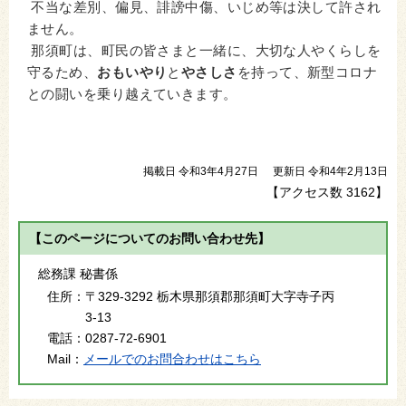
不当な差別、偏見、誹謗中傷、いじめ等は決して許され
ません。
那須町は、町民の皆さまと一緒に、大切な人やくらしを
守るため、
おもいやり
と
やさしさ
を持って、新型コロナ
との闘いを乗り越えていきます。
掲載日 令和3年4月27日
更新日 令和4年2月13日
【アクセス数
3162
】
【このページについてのお問い合わせ先】
総務課 秘書係
住所：
〒329-3292 栃木県那須郡那須町大字寺子丙
3-13
電話：
0287-72-6901
Mail：
メールでのお問合わせはこちら