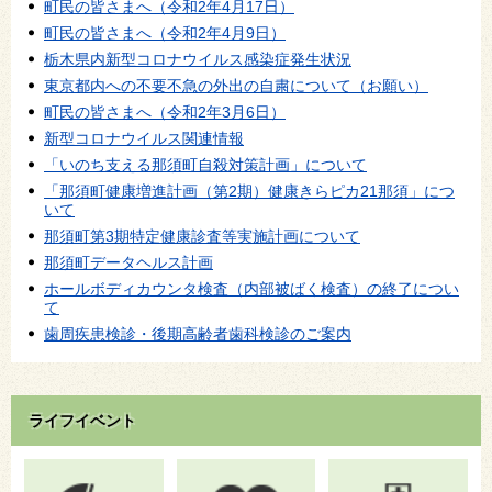
町民の皆さまへ（令和2年4月17日）
町民の皆さまへ（令和2年4月9日）
栃木県内新型コロナウイルス感染症発生状況
東京都内への不要不急の外出の自粛について（お願い）
町民の皆さまへ（令和2年3月6日）
新型コロナウイルス関連情報
「いのち支える那須町自殺対策計画」について
「那須町健康増進計画（第2期）健康きらピカ21那須」につ
いて
那須町第3期特定健康診査等実施計画について
那須町データヘルス計画
ホールボディカウンタ検査（内部被ばく検査）の終了につい
て
歯周疾患検診・後期高齢者歯科検診のご案内
ライフイベント