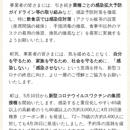
事業者の皆さまには、引き続き
業種ごとの感染拡大予防
ガイドライン等の取り組み
など、感染予防対策を徹底
し、特に
飲食店では感染症対策
（アクリル板等の設置
（座席間隔の確保）、手指消毒の徹底、食事中以外のマ
スクの着用の推奨、換気の徹底など）を着実に実施する
ようお願いいたします。
町民、事業者の皆さまには、気を緩めることなく、
自分
を守るため
、
家族を守るため
、
社会を守るため
に、
「感
染しない」「感染させない」
という意識を持ち、新型コ
ロナの終息に向け、より一層のご理解とご協力をお願い
いたします。
町は、5月10日から
新型コロナウイルスワクチンの集団
接種
を開始いたします。感染すると重症化しやすい65歳
以上の高齢者のうち80歳以上の方約3,000人に4月19日接
種券（クーポン券）を発送し、72～79歳の方約3,400人に
対しても4月26日に発送いたしました。予約等の混雑を緩