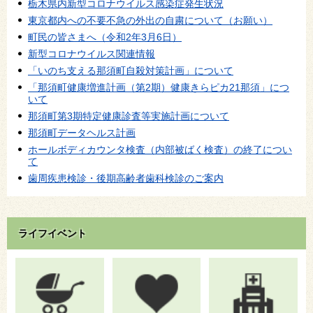
栃木県内新型コロナウイルス感染症発生状況
東京都内への不要不急の外出の自粛について（お願い）
町民の皆さまへ（令和2年3月6日）
新型コロナウイルス関連情報
「いのち支える那須町自殺対策計画」について
「那須町健康増進計画（第2期）健康きらピカ21那須」につ
いて
那須町第3期特定健康診査等実施計画について
那須町データヘルス計画
ホールボディカウンタ検査（内部被ばく検査）の終了につい
て
歯周疾患検診・後期高齢者歯科検診のご案内
ライフイベント