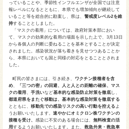
っていることや、季節性インフルエンザが全国では注意
報レベルになるとともに、本県でも増加傾向が継続して
いること等を総合的に勘案し、県は、
警戒度レベル2を維
持
することとしました。
「マスクの着用」については、政府対策本部におい
て、マスクの効果的な着用の場面を示した上で、3月13日
から各個人の判断に委ねることを基本とすることが決定
されました。感染状況が落ち着きを見せつつあることか
ら、本県においても国と同様の対応をとることとされま
した。
町民の皆さまには、引き続き、
ワクチン接種者を含
め
、
「三つの密」の回避、人と人との距離の確保、マス
クの着用
、
手洗い
など
基本的な感染防止対策を徹底
し、
都道府県をまたぐ移動は、基本的な感染対策を徹底する
とともに、
移動先での感染リスクの高い行動を控える
よ
うお願いいたします。
速やかにオミクロン株ワクチンの
接種を受け、
感染に不安のある場合には、
無料検査の活
用
するようお願いいたします。また、
救急外来・救急車