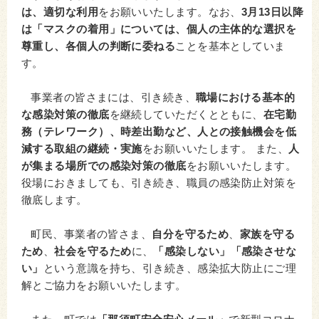
は、適切な利用
をお願いいたします。なお、
3月13日以降
は「マスクの着用」については、個人の主体的な選択を
尊重し、各個人の判断に委ねる
ことを基本としていま
す。
事業者の皆さまには、引き続き、
職場における基本的
な感染対策の徹底
を継続していただくとともに、
在宅勤
務（テレワーク）、時差出勤など、人との接触機会を低
減する取組の継続・実施
をお願いいたします。 また、
人
が集まる場所での感染対策の徹底
をお願いいたします。
役場におきましても、引き続き、職員の感染防止対策を
徹底します。
町民、事業者の皆さま、
自分を守るため
、
家族を守る
ため
、
社会を守るため
に、
「感染しない」「感染させな
い」
という意識を持ち、引き続き、感染拡大防止にご理
解とご協力をお願いいたします。