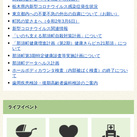
栃木県内新型コロナウイルス感染症発生状況
東京都内への不要不急の外出の自粛について（お願い）
町民の皆さまへ（令和2年3月6日）
新型コロナウイルス関連情報
「いのち支える那須町自殺対策計画」について
「那須町健康増進計画（第2期）健康きらピカ21那須」につ
いて
那須町第3期特定健康診査等実施計画について
那須町データヘルス計画
ホールボディカウンタ検査（内部被ばく検査）の終了につい
て
歯周疾患検診・後期高齢者歯科検診のご案内
ライフイベント