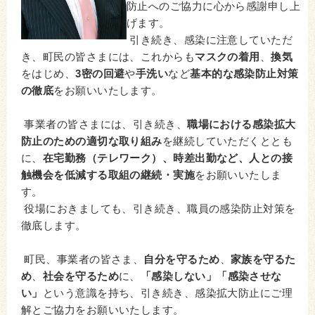
防止へのご協力に心から感謝申し上
げます。
引き続き、感染に注意していただ
き、町民の皆さまには、これからも
マスクの着用
、
換気
をはじめ、
3密の回避
や
手洗い
など
基本的な感染防止対策
の徹底
をお願いいたします。
事業者の皆さまには、引き続き、
職場における感染拡大
防止のための適切な取り組み
を継続していただくととも
に、
在宅勤務（テレワーク）、時差出勤など、人との接
触機会を低減する取組の継続・実施
をお願いいたしま
す。
役場におきましても、引き続き、職員の感染防止対策を
徹底します。
町民、事業者の皆さま、
自分を守るため
、
家族を守るた
め
、
社会を守るため
に、
「感染しない」「感染させな
い」
という意識を持ち、引き続き、感染拡大防止にご理
解とご協力をお願いいたします。