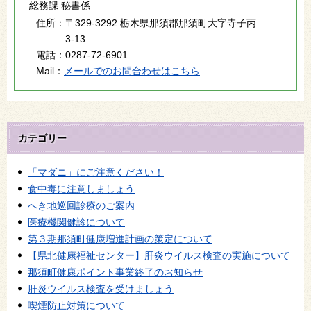
総務課 秘書係
住所：
〒329-3292 栃木県那須郡那須町大字寺子丙
3-13
電話：
0287-72-6901
Mail：
メールでのお問合わせはこちら
カテゴリー
「マダニ」にご注意ください！
食中毒に注意しましょう
へき地巡回診療のご案内
医療機関健診について
第３期那須町健康増進計画の策定について
【県北健康福祉センター】肝炎ウイルス検査の実施について
那須町健康ポイント事業終了のお知らせ
肝炎ウイルス検査を受けましょう
喫煙防止対策について