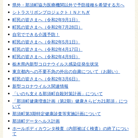
県外・那須町協力医療機関以外で予防接種を希望する方へ
シトラスリボンプロジェクトＩＮとちぎ
町民の皆さまへ（令和2年9月1日）
町民の皆さまへ（令和2年7月28日）
自宅でできる介護予防！
町民の皆さまへ（令和2年5月1日）
町民の皆さまへ（令和2年4月17日）
町民の皆さまへ（令和2年4月9日）
栃木県内新型コロナウイルス感染症発生状況
東京都内への不要不急の外出の自粛について（お願い）
町民の皆さまへ（令和2年3月6日）
新型コロナウイルス関連情報
「いのち支える那須町自殺対策計画」について
「那須町健康増進計画（第2期）健康きらピカ21那須」につ
いて
那須町第3期特定健康診査等実施計画について
那須町データヘルス計画
ホールボディカウンタ検査（内部被ばく検査）の終了につい
て