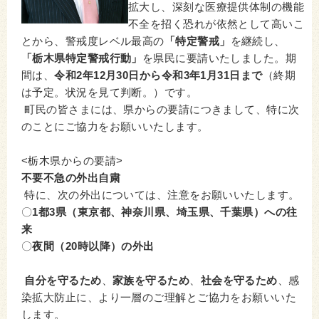
拡大し、深刻な医療提供体制の機能
不全を招く恐れが依然として高いこ
とから、警戒度レベル最高の
「特定警戒」
を継続し、
「栃木県特定警戒行動」
を県民に要請いたしました。期
間は、
令和2年12月30日から令和3年1月31日まで
（終期
は予定。状況を見て判断。）です。
町民の皆さまには、県からの要請につきまして、特に次
のことにご協力をお願いいたします。
<栃木県からの要請>
不要不急の外出自粛
特に、次の外出については、注意をお願いいたします。
〇
1都3県（東京都、神奈川県、埼玉県、千葉県）への往
来
〇
夜間（20時以降）の外出
自分を守るため
、
家族を守るため
、
社会を守るため
、感
染拡大防止に、より一層のご理解とご協力をお願いいた
します。