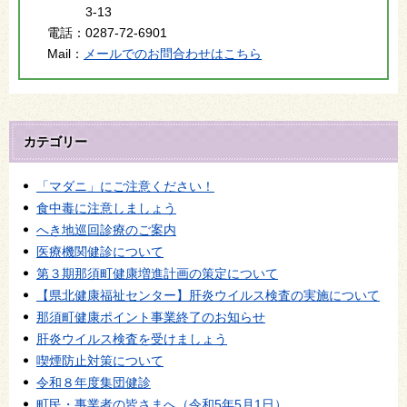
3-13
電話：
0287-72-6901
Mail：
メールでのお問合わせはこちら
カテゴリー
「マダニ」にご注意ください！
食中毒に注意しましょう
へき地巡回診療のご案内
医療機関健診について
第３期那須町健康増進計画の策定について
【県北健康福祉センター】肝炎ウイルス検査の実施について
那須町健康ポイント事業終了のお知らせ
肝炎ウイルス検査を受けましょう
喫煙防止対策について
令和８年度集団健診
町民・事業者の皆さまへ（令和5年5月1日）