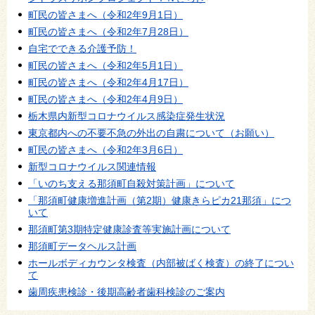
町民の皆さまへ（令和2年9月1日）
町民の皆さまへ（令和2年7月28日）
自宅でできる介護予防！
町民の皆さまへ（令和2年5月1日）
町民の皆さまへ（令和2年4月17日）
町民の皆さまへ（令和2年4月9日）
栃木県内新型コロナウイルス感染症発生状況
東京都内への不要不急の外出の自粛について（お願い）
町民の皆さまへ（令和2年3月6日）
新型コロナウイルス関連情報
「いのち支える那須町自殺対策計画」について
「那須町健康増進計画（第2期）健康きらピカ21那須」につ
いて
那須町第3期特定健康診査等実施計画について
那須町データヘルス計画
ホールボディカウンタ検査（内部被ばく検査）の終了につい
て
歯周疾患検診・後期高齢者歯科検診のご案内