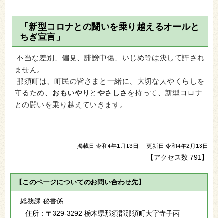
「新型コロナとの闘いを乗り越えるオールと
ちぎ宣言」
不当な差別、偏見、誹謗中傷、いじめ等は決して許され
ません。
那須町は、町民の皆さまと一緒に、大切な人やくらしを
守るため、
おもいやり
と
やさしさ
を持って、新型コロナ
との闘いを乗り越えていきます。
掲載日 令和4年1月13日
更新日 令和4年2月13日
【アクセス数
791
】
【このページについてのお問い合わせ先】
総務課 秘書係
住所：
〒329-3292 栃木県那須郡那須町大字寺子丙