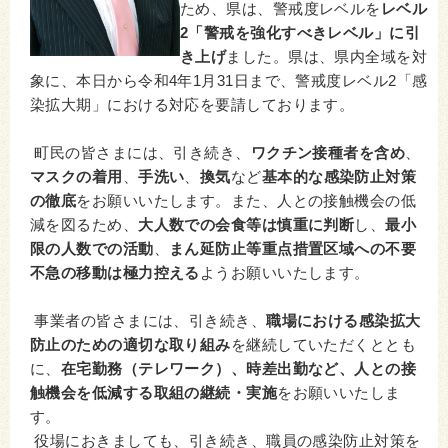
ため、県は、警戒度レベルを
レベル
2「警戒を強化すべきレベル」に引
き上げ
ました。県は、県内全域を対
象に、本日から令和4年1月31日まで、警戒度レベル2「感
染拡大期」における対応を要請しております。
町民の皆さまには、引き続き、
ワクチン接種者を含め
、
マスクの着用
、
手洗い
、
換気
など
基本的な感染防止対策
の徹底
をお願いいたします。また、人との接触機会の低
減を図るため、
大人数での会食等は慎重に判断
し、
最小
限の人数での活動
、
まん延防止等重点措置区域への不要
不急の移動は極力控える
ようお願いいたします。
事業者の皆さまには、引き続き、
職場における感染拡大
防止のための適切な取り組み
を継続していただくととも
に、
在宅勤務（テレワーク）、時差出勤など、人との接
触機会を低減する取組の継続・実施
をお願いいたしま
す。
役場におきましても、引き続き、職員の感染防止対策を