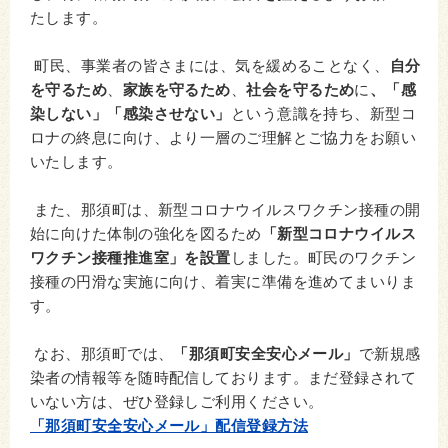
たします。
町民、事業者の皆さまには、気を緩めることなく、
自分
を守るため
、
家族を守るため
、
社会を守るため
に
、「感
染しない」「感染させない」
という意識を持ち、新型コ
ロナの終息に向け、より一層のご理解とご協力をお願い
いたします。
また、那須町は、新型コロナウイルスワクチン接種の開
始に向けた体制の強化を図るため
「新型コロナウイルス
ワクチン接種推進室」を設置
しました。町民のワクチン
接種の円滑な実施に向け、着実に準備を進めてまいりま
す。
なお、那須町では、
「那須町安全安心メール」
で新規感
染者の情報等を随時配信しております。まだ登録されて
いない方は、ぜひ登録しご利用ください。
「那須町安全安心メール」配信登録方法