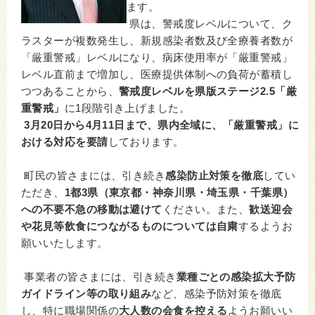
ます。
県は、警戒度レベルについて、ク
ラスターが複数発生し、新規感染者数及び全療養者数が
「厳重警戒」レベルになり、病床使用率が「厳重警戒」
レベル直前まで増加し、医療提供体制への負荷が蓄積し
つつあることから、
警戒度レベルを県版ステージ2.5「厳
重警戒」
に1段階引き上げました。
3月20日から4月11日まで、県内全域に、「厳重警戒」に
おける対応を要請
しております。
町民の皆さまには、引き続き
感染防止対策を徹底
してい
ただき、
1都3県（東京都・神奈川県・埼玉県・千葉県）
への不要不急の移動は避けて
ください。また、
歓送迎会
や花見等飲食につながるものについては自粛
するようお
願いいたします。
事業者の皆さまには、引き続き
業種ごとの感染拡大予防
ガイドライン等の取り組み
など、感染予防対策を徹底
し、特に職場関係の
大人数の会食を控える
ようお願いい