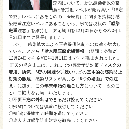
県内において、新規感染者数の指
標は警戒度レベルが最も高い「特定
警戒」レベルにあるものの、医療提供に関する指標は感
染厳重注意レベルにあることから、県では現状の
「感染
厳重注意」
を維持し、対応期間を12月31日から令和3年1
月31日までに延長しました。
しかし、感染拡大による医療提供体制への負荷が増大し
ていることから
「栃木県医療危機警報」
(期間：令和2年
12月24日から令和3年1月11日まで）が発出されました。
町民の皆さまには、これまでの感染予防対策（
マスクの
着用
、
換気
、
3密の回避
や
手洗い
などの
基本的な感染防止
対策の徹底
、感染リスクが高まる
「5つの場面」での注
意
）に加え、この
年末年始の過ごし方
について、次のこ
とにご協力をお願いいたします。
〇
不要不急の外出はできるだけ控えてください
〇帰省については慎重に検討してください
〇初詣は混雑する時期を避けてください
〇成人式は感染防止対策を徹底してください