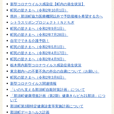
新型コロナウイルス感染症【町内の発生状況】
町民の皆さまへ（令和2年10月1日）
県外・那須町協力医療機関以外で予防接種を希望する方へ
シトラスリボンプロジェクトＩＮとちぎ
町民の皆さまへ（令和2年9月1日）
町民の皆さまへ（令和2年7月28日）
自宅でできる介護予防！
町民の皆さまへ（令和2年5月1日）
町民の皆さまへ（令和2年4月17日）
町民の皆さまへ（令和2年4月9日）
栃木県内新型コロナウイルス感染症発生状況
東京都内への不要不急の外出の自粛について（お願い）
町民の皆さまへ（令和2年3月6日）
新型コロナウイルス関連情報
「いのち支える那須町自殺対策計画」について
「那須町健康増進計画（第2期）健康きらピカ21那須」につ
いて
那須町第3期特定健康診査等実施計画について
那須町データヘルス計画