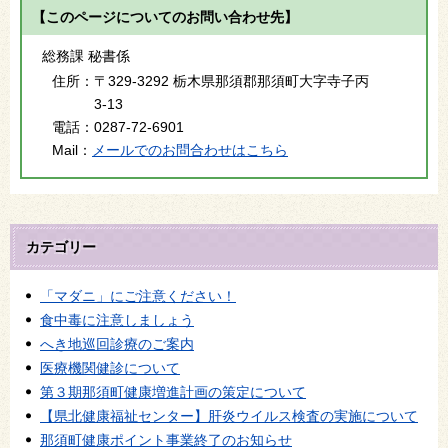
【このページについてのお問い合わせ先】
総務課 秘書係
住所：
〒329-3292 栃木県那須郡那須町大字寺子丙
3-13
電話：
0287-72-6901
Mail：
メールでのお問合わせはこちら
カテゴリー
「マダニ」にご注意ください！
食中毒に注意しましょう
へき地巡回診療のご案内
医療機関健診について
第３期那須町健康増進計画の策定について
【県北健康福祉センター】肝炎ウイルス検査の実施について
那須町健康ポイント事業終了のお知らせ