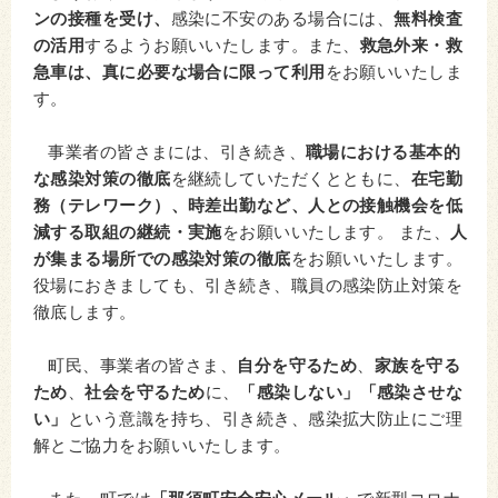
ンの接種を受け、
感染に不安のある場合には、
無料検査
の活用
するようお願いいたします。また、
救急外来・救
急車は、真に必要な場合に限って利用
をお願いいたしま
す。
事業者の皆さまには、引き続き、
職場における基本的
な感染対策の徹底
を継続していただくとともに、
在宅勤
務（テレワーク）、時差出勤など、人との接触機会を低
減する取組の継続・実施
をお願いいたします。 また、
人
が集まる場所での感染対策の徹底
をお願いいたします。
役場におきましても、引き続き、職員の感染防止対策を
徹底します。
町民、事業者の皆さま、
自分を守るため
、
家族を守る
ため
、
社会を守るため
に、
「感染しない」「感染させな
い」
という意識を持ち、引き続き、感染拡大防止にご理
解とご協力をお願いいたします。