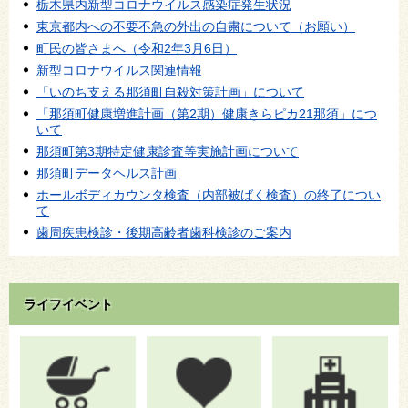
栃木県内新型コロナウイルス感染症発生状況
東京都内への不要不急の外出の自粛について（お願い）
町民の皆さまへ（令和2年3月6日）
新型コロナウイルス関連情報
「いのち支える那須町自殺対策計画」について
「那須町健康増進計画（第2期）健康きらピカ21那須」につ
いて
那須町第3期特定健康診査等実施計画について
那須町データヘルス計画
ホールボディカウンタ検査（内部被ばく検査）の終了につい
て
歯周疾患検診・後期高齢者歯科検診のご案内
ライフイベント