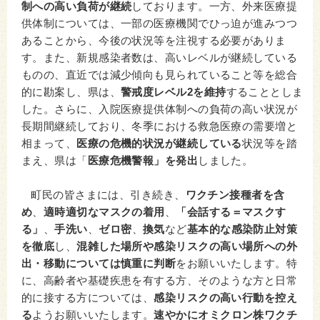
制への高い負荷が継続
しております。一方、外来医療提
供体制については、一部の医療機関でひっ迫が進みつつ
あることから、今後の状況等を注視する必要がありま
す。また、新規感染者数は、高いレベルが継続している
ものの、直近では減少傾向も見られていること等を総合
的に勘案し、県は、
警戒度レベル2を維持
することとしま
した。さらに、入院医療提供体制への負荷の高い状況が
長期間継続しており、冬季における救急医療の需要増と
相まって、
医療の危機的状況が継続している
状況等を踏
まえ、県は「
医療危機警報」を発出
しました。
町民の皆さまには、引き続き、
ワクチン接種者を含
め
、
適時適切なマスクの着用
、
「会話する＝マスクす
る」
、
手洗い
、
ゼロ密
、
換気
など
基本的な感染防止対策
を徹底
し、
混雑した場所や感染リスクの高い場所への外
出・移動については慎重に判断
をお願いいたします。特
に、高齢者や基礎疾患を有する方、そのような方と日常
的に接する方については、
感染リスクの高い行動を控え
る
ようお願いいたします。
速やかにオミクロン株ワクチ