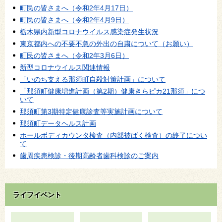
町民の皆さまへ（令和2年4月17日）
町民の皆さまへ（令和2年4月9日）
栃木県内新型コロナウイルス感染症発生状況
東京都内への不要不急の外出の自粛について（お願い）
町民の皆さまへ（令和2年3月6日）
新型コロナウイルス関連情報
「いのち支える那須町自殺対策計画」について
「那須町健康増進計画（第2期）健康きらピカ21那須」につ
いて
那須町第3期特定健康診査等実施計画について
那須町データヘルス計画
ホールボディカウンタ検査（内部被ばく検査）の終了につい
て
歯周疾患検診・後期高齢者歯科検診のご案内
ライフイベント