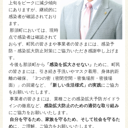
上旬をピークに減少傾向
にありますが、継続的に
感染者が確認されており
ます。
那須町においては、現時
点で感染者は確認されて
おらず、町民の皆さまや事業者の皆さまには、感染予
防・感染拡大防止対策にご協力いただき感謝申し上げま
す。
今後も那須町から
「感染を拡大させない」
ために、町民
の皆さまには、引き続き手洗いやマスク着用、身体的距
離の確保、「3つの密（密閉空間・密集場所・密接場
面）」の回避など、
「新しい生活様式」の実践
にご協力
をお願いいたします。
事業者の皆さまには、業種ごとの感染拡大予防ガイドラ
インの徹底など、
感染拡大防止のための適切な取り組み
にご協力をお願いいたします。
自分を守るため、家族を守るため、そして社会を守るた
め
に、ご理解、ご協力をお願いいたします。