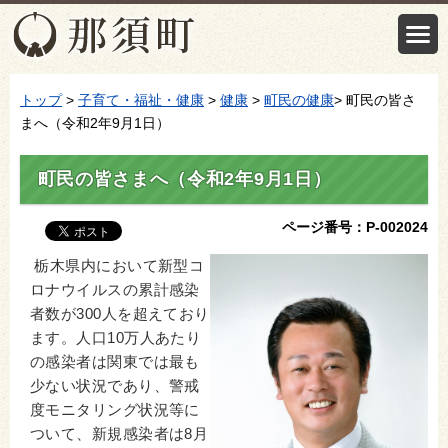
トップ
>
子育て・福祉・健康
>
健康
>
町民の健康
> 町民の皆さ
まへ（令和2年9月1日）
町民の皆さまへ（令和2年9月1日）
ページ番号：P-002024
栃木県内において新型コ
ロナウイルスの累計感染
者数が300人を超えており
ます。人口10万人あたり
の感染者は関東では最も
少ない状況であり、警戒
度モニタリング状況等に
ついて、新規感染者は8月