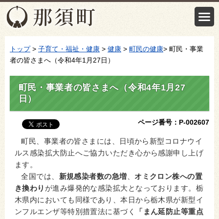
トップ
>
子育て・福祉・健康
>
健康
>
町民の健康
> 町民・事業
者の皆さまへ（令和4年1月27日）
町民・事業者の皆さまへ（令和4年1月27
日）
ページ番号：P-002607
町民、事業者の皆さまには、日頃から新型コロナウイ
ルス感染拡大防止へご協力いただき心から感謝申し上げ
ます。
全国では、
新規感染者数の急増
、
オミクロン株への置
き換わり
が進み爆発的な感染拡大となっております。栃
木県内においても同様であり、本日から栃木県が新型イ
ンフルエンザ等特別措置法に基づく
「まん延防止等重点