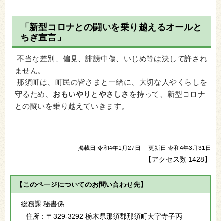
「新型コロナとの闘いを乗り越えるオールと
ちぎ宣言」
不当な差別、偏見、誹謗中傷、いじめ等は決して許され
ません。
那須町は、町民の皆さまと一緒に、大切な人やくらしを
守るため、
おもいやり
と
やさしさ
を持って、新型コロナ
との闘いを乗り越えていきます。
掲載日 令和4年1月27日
更新日 令和4年3月31日
【アクセス数
1428
】
【このページについてのお問い合わせ先】
総務課 秘書係
住所：
〒329-3292 栃木県那須郡那須町大字寺子丙