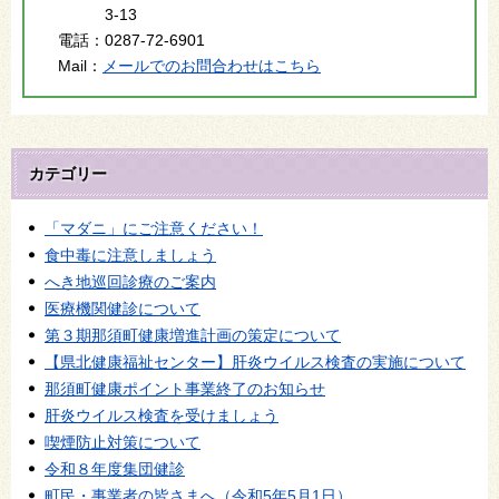
3-13
電話：
0287-72-6901
Mail：
メールでのお問合わせはこちら
カテゴリー
「マダニ」にご注意ください！
食中毒に注意しましょう
へき地巡回診療のご案内
医療機関健診について
第３期那須町健康増進計画の策定について
【県北健康福祉センター】肝炎ウイルス検査の実施について
那須町健康ポイント事業終了のお知らせ
肝炎ウイルス検査を受けましょう
喫煙防止対策について
令和８年度集団健診
町民・事業者の皆さまへ（令和5年5月1日）