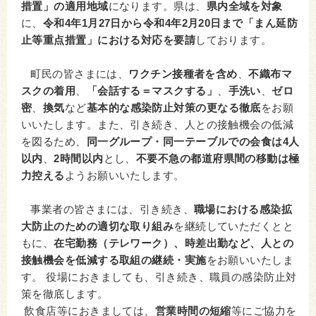
措置」の適用地域
になります。県は、
県内全域を対象
に、
令和4年1月27日から令和4年2月20日まで
「まん延防
止等重点措置」における対応を要請
しております。
町民の皆さまには、
ワクチン接種者を含め
、
不織布マ
スクの着用
、
「会話する＝マスクする」
、
手洗い
、
ゼロ
密
、
換気
など
基本的な感染防止対策の更なる徹底
をお願
いいたします。また、引き続き、人との接触機会の低減
を図るため、
同一グループ・同一テーブルでの会食は4人
以内
、
2時間以内
とし、
不要不急の都道府県間の移動は極
力控える
ようお願いいたします。
事業者の皆さまには、引き続き、
職場における感染拡
大防止のための適切な取り組み
を継続していただくとと
もに、
在宅勤務（テレワーク）、時差出勤など、人との
接触機会を低減する取組の継続・実施
をお願いいたしま
す。 役場におきましても、引き続き、職員の感染防止対
策を徹底します。
飲食店等におきましては、
営業時間の短縮
等にご協力を