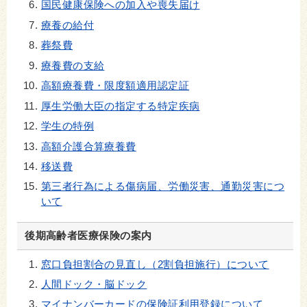
国民健康保険への加入や喪失届け
療養の給付
葬祭費
療養費の支給
高額療養費・限度額適用認定証
厚生労働大臣の指定する特定疾病
学生の特例
高額介護合算療養費
移送費
第三者行為による傷病届、労働災害、通勤災害につ
いて
後期高齢者医療保険の案内
窓口負担割合の見直し（2割負担施行）について
人間ドック・脳ドック
マイナンバーカードの保険証利用登録について